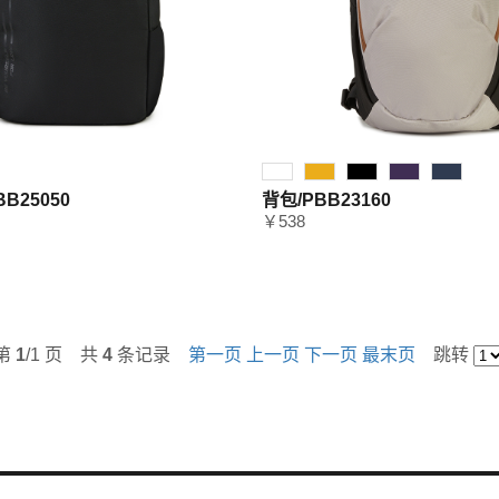
B25050
背包/PBB23160
￥538
第
1
/1 页 共
4
条记录
第一页
上一页
下一页
最末页
跳转