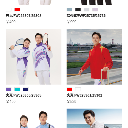
夹克/FWJ25307/25308
软壳衣/FWF25735/25736
￥499
￥999
夹克/FWJ25305/25305
夹克 FWJ25301/25302
￥499
￥539