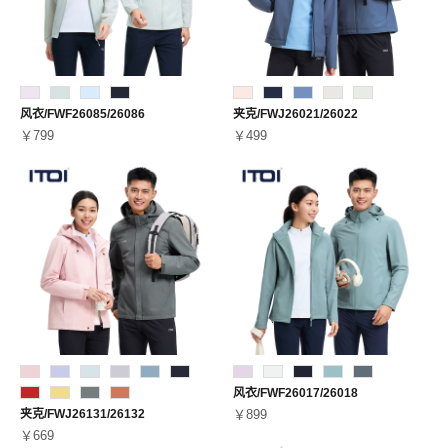
风衣/FWF26085/26086
夹克/FWJ26021/26022
￥799
￥499
风衣/FWF26017/26018
夹克/FWJ26131/26132
￥899
￥669